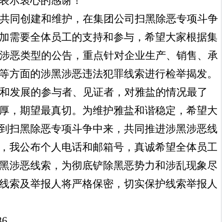
表示衷心的感谢！
共同创建和维护，在集团公司扫黑除恶专项斗争
加需要全体员工的支持和参与，希望大家根据集
涉恶类型的公告，重点针对
企业生产、销售、
承
等方面的涉黑涉恶违法犯罪线索进行检举揭发。
和发展的参与者、见证者，对雅盐的情况最了
厚，期望最真切。为维护雅盐和谐稳定，希望大
到扫黑除恶专项斗争中来，共同推进涉黑涉恶线
，我公布个人电话和邮箱号，真诚希望全体员工
黑涉恶线索，为彻底铲除黑恶势力和涉乱现象尽
线索及举报人将严格保密，切实保护线索举报人
86