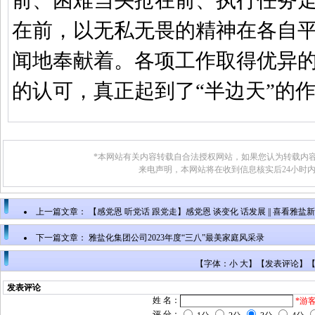
在前，以无私无畏的精神在各自
闻地奉献着。各项工作取得优异
的认可，真正起到了“半边天”的
*本网站有关内容转载自合法授权网站，如果您认为转载内容
来电声明，本网站将在收到信息核实后24小时
上一篇文章：
【感党恩 听党话 跟党走】感党恩 谈变化 话发展 || 喜看雅
下一篇文章：
雅盐化集团公司2023年度“三八”最美家庭风采录
【字体：小 大】【
发表评论
】
发表评论
姓 名：
*游
评 分：