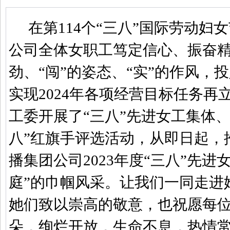
在第
114
个“三八”国际劳动妇
公司全体女职工笃定信心、振奋精
劲、“闯”的姿态、“实”的作风，
实现
2024
年各项经营目标任务再
工委开展了“三八”先进女工集体、
八”红旗手评选活动，从即日起，
播集团公司
2023
年度“三八”先进
庭”的巾帼风采。让我们一同走进
她们致以崇高的敬意，也祝愿每
朵，绚烂开放，生命不息，热情