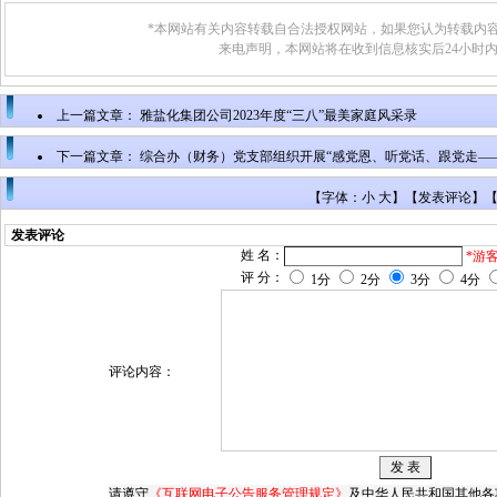
*本网站有关内容转载自合法授权网站，如果您认为转载内容
来电声明，本网站将在收到信息核实后24小时
上一篇文章：
雅盐化集团公司2023年度“三八”最美家庭风采录
下一篇文章：
综合办（财务）党支部组织开展“感党恩、听党话、跟党走——
【字体：小 大】【
发表评论
】
发表评论
姓 名：
*游
评 分：
1分
2分
3分
4分
评论内容：
请遵守
《互联网电子公告服务管理规定》
及中华人民共和国其他各