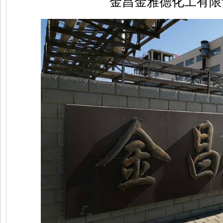
金昌金雅德化工有限