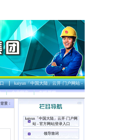
入口
kaiyun「中国大陆」云开·门户网站 -
统
企业留言
在线视频
背景：
kaiyun「中国大陆」云开·门户网
站 - 官方网站|登录入口
领导致词