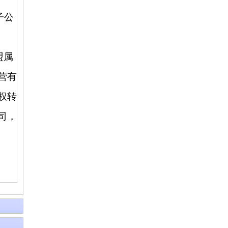
子公
盟属
营有
权转
司，