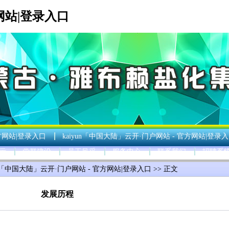
方网站|登录入口
官方网站|登录入口
kaiyun「中国大陆」云开·门户网站 - 官方网站|登录
示
党群建设
员工风采
服务中心
联系我们
招聘系
yun「中国大陆」云开·门户网站 - 官方网站|登录入口
>> 正文
发展历程